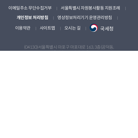
이메일주소 무단수집거부
서울특별시 자원봉사활동 지원조례
개인정보 처리방침
영상정보처리기기 운영관리방침
이용약관
사이트맵
오시는 길
국세청
(04130)서울특별시 마포구 마포대로 163, 3층(공덕동,
서울신용보증재단빌딩)
Tel. 1670-1365 | Fax. 02-2136-8702 | Email. volunteer@seoul.go.kr | (사)
서울특별시자원봉사센터(201-82-05303) | 대표자. 나진구
자원봉사 관련 규제혁신 제안 전용 E-mail : regulation@volunteer.seoul.kr
copyright(c) Seoul Volunteer Center. ALL rights reserved.