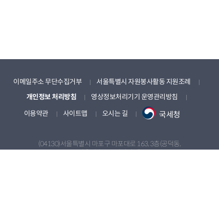
이메일주소 무단수집거부
서울특별시 자원봉사활동 지원조례
개인정보 처리방침
영상정보처리기기 운영관리방침
이용약관
사이트맵
오시는 길
국세청
(04130)서울특별시 마포구 마포대로 163, 3층(공덕동,
서울신용보증재단빌딩)
Tel. 1670-1365 | Fax. 02-2136-8702 | Email. volunteer@seoul.go.kr | (사)
서울특별시자원봉사센터(201-82-05303) | 대표자. 나진구
자원봉사 관련 규제혁신 제안 전용 E-mail : regulation@volunteer.seoul.kr
copyright(c) Seoul Volunteer Center. ALL rights reserved.